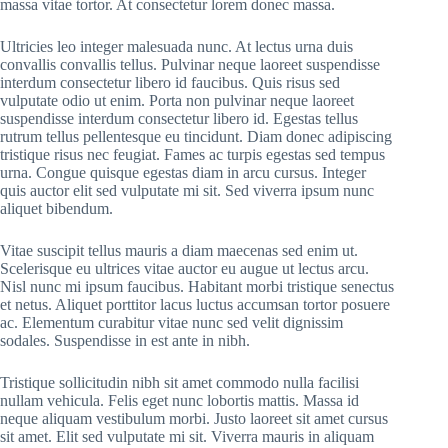
massa vitae tortor. At consectetur lorem donec massa.
Ultricies leo integer malesuada nunc. At lectus urna duis
convallis convallis tellus. Pulvinar neque laoreet suspendisse
interdum consectetur libero id faucibus. Quis risus sed
vulputate odio ut enim. Porta non pulvinar neque laoreet
suspendisse interdum consectetur libero id. Egestas tellus
rutrum tellus pellentesque eu tincidunt. Diam donec adipiscing
tristique risus nec feugiat. Fames ac turpis egestas sed tempus
urna. Congue quisque egestas diam in arcu cursus. Integer
quis auctor elit sed vulputate mi sit. Sed viverra ipsum nunc
aliquet bibendum.
Vitae suscipit tellus mauris a diam maecenas sed enim ut.
Scelerisque eu ultrices vitae auctor eu augue ut lectus arcu.
Nisl nunc mi ipsum faucibus. Habitant morbi tristique senectus
et netus. Aliquet porttitor lacus luctus accumsan tortor posuere
ac. Elementum curabitur vitae nunc sed velit dignissim
sodales. Suspendisse in est ante in nibh.
Tristique sollicitudin nibh sit amet commodo nulla facilisi
nullam vehicula. Felis eget nunc lobortis mattis. Massa id
neque aliquam vestibulum morbi. Justo laoreet sit amet cursus
sit amet. Elit sed vulputate mi sit. Viverra mauris in aliquam