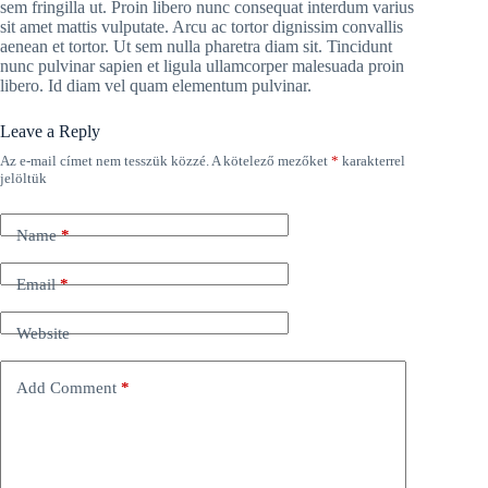
sem fringilla ut. Proin libero nunc consequat interdum varius
sit amet mattis vulputate. Arcu ac tortor dignissim convallis
aenean et tortor. Ut sem nulla pharetra diam sit. Tincidunt
nunc pulvinar sapien et ligula ullamcorper malesuada proin
libero. Id diam vel quam elementum pulvinar.
Leave a Reply
Az e-mail címet nem tesszük közzé.
A kötelező mezőket
*
karakterrel
jelöltük
Name
*
Email
*
Website
Add Comment
*