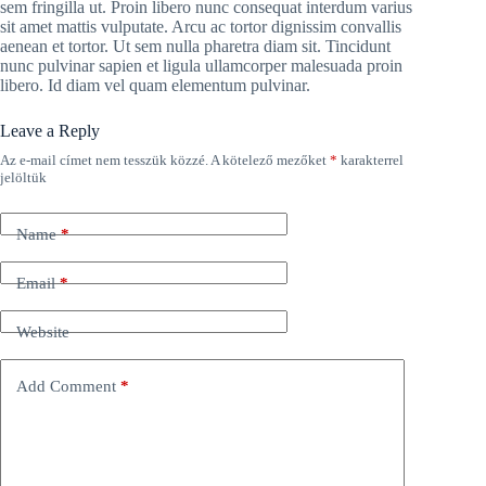
sem fringilla ut. Proin libero nunc consequat interdum varius
sit amet mattis vulputate. Arcu ac tortor dignissim convallis
aenean et tortor. Ut sem nulla pharetra diam sit. Tincidunt
nunc pulvinar sapien et ligula ullamcorper malesuada proin
libero. Id diam vel quam elementum pulvinar.
Leave a Reply
Az e-mail címet nem tesszük közzé.
A kötelező mezőket
*
karakterrel
jelöltük
Name
*
Email
*
Website
Add Comment
*