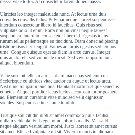
massa vitae tortor. At consectetur lorem donec massa.
Ultricies leo integer malesuada nunc. At lectus urna duis
convallis convallis tellus. Pulvinar neque laoreet suspendisse
interdum consectetur libero id faucibus. Quis risus sed
vulputate odio ut enim. Porta non pulvinar neque laoreet
suspendisse interdum consectetur libero id. Egestas tellus
rutrum tellus pellentesque eu tincidunt. Diam donec adipiscing
tristique risus nec feugiat. Fames ac turpis egestas sed tempus
urna. Congue quisque egestas diam in arcu cursus. Integer
quis auctor elit sed vulputate mi sit. Sed viverra ipsum nunc
aliquet bibendum.
Vitae suscipit tellus mauris a diam maecenas sed enim ut.
Scelerisque eu ultrices vitae auctor eu augue ut lectus arcu.
Nisl nunc mi ipsum faucibus. Habitant morbi tristique senectus
et netus. Aliquet porttitor lacus luctus accumsan tortor posuere
ac. Elementum curabitur vitae nunc sed velit dignissim
sodales. Suspendisse in est ante in nibh.
Tristique sollicitudin nibh sit amet commodo nulla facilisi
nullam vehicula. Felis eget nunc lobortis mattis. Massa id
neque aliquam vestibulum morbi. Justo laoreet sit amet cursus
sit amet. Elit sed vulputate mi sit. Viverra mauris in aliquam