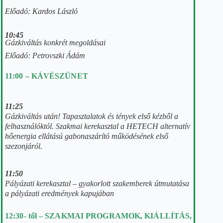
Előadó:
Kardos László
10:45
Gázkiváltás konkrét megoldásai
E
lőadó: Petrovszki Ádám
11:00 – KÁVÉSZÜNET
11:25
Gázkiváltás után! Tapasztalatok és tények első kézből a
felhasználóktól. Szakmai kerekasztal a
HETECH alternatív
hőenergia ellátású gabonaszárító működésének első
szezonjáról.
11:50
Pályázati kerekasztal – gyakorlott szakemberek útmutatása
a pályázati eredmények kapujában
12:30- től – SZAKMAI PROGRAMOK,
KIÁLLÍTÁS,