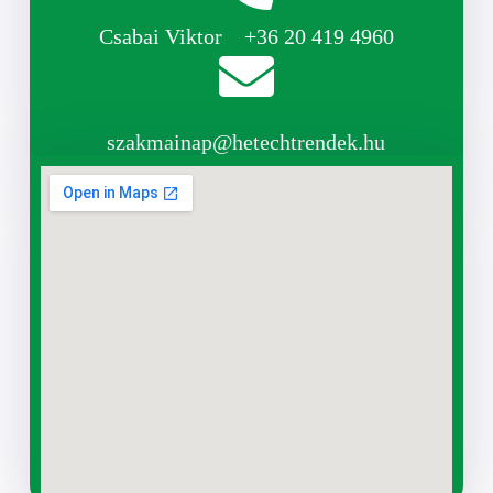
Csabai Viktor
+36 20 419 4960
szakmainap@hetechtrendek.hu