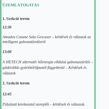
ÜZEMLÁTOGATÁS
1. Szekció terem
12:30
Amadeu Casane Sala Gescaser
– kérdések és válaszok az
intelligens gabonatárolásról
13:00
A HETECH alternatív hőenergia ellátású gabonaszárítói –
gázkiváltás gyártótól/típustól
függetlenül –
Kérdések és
válaszok
2. Szekció terem
12:45
Pályázati kerekasztal szereplői – kérdések és válaszok.