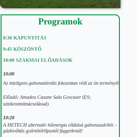
Programok
8:30 KAPUNYITÁS
9:45 KÖSZÖNTŐ
10:00 SZAKMAI ELŐADÁSOK
10:00
Az inteligens gabonatárolás fokozottan védi az ön terményét
Előadó: Amadeu Casane Sala Gescaser
(ES;
szinkrontolmácsolással)
10:20
A HETECH alternatív hőenergia ellátású gabonaszárítói –
gázkiváltás gyártótól/típustól
függetlenül!