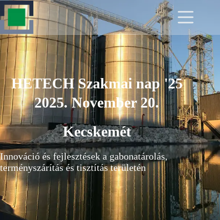
HETECH Szakmai nap '25
2025. November 20.
Kecskemét
Innováció és fejlesztések a gabonatárolás,
terményszárítás és tisztítás területén