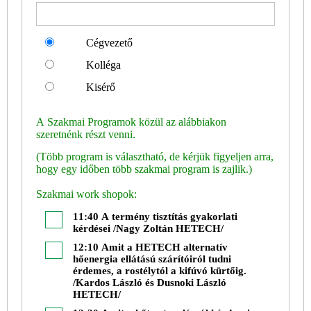
Cégvezető
Kolléga
Kisérő
A Szakmai Programok közül az alábbiakon
szeretnénk részt venni.
(Több program is választható, de kérjük figyeljen arra,
hogy egy időben több szakmai program is zajlik.)
Szakmai work shopok:
11:40 A termény tisztítás gyakorlati
kérdései /Nagy Zoltán HETECH/
12:10 Amit a HETECH alternatív
hőenergia ellátású szárítóiról tudni
érdemes, a rostélytól a kifúvó kürtőig.
/Kardos László és Dusnoki László
HETECH/