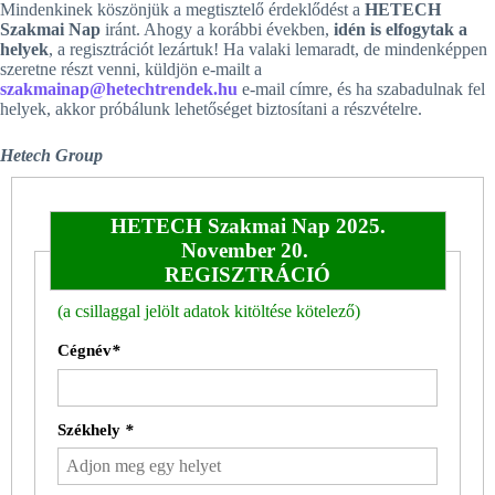
Mindenkinek köszönjük a megtisztelő érdeklődést a
HETECH
Szakmai Nap
iránt. Ahogy a korábbi években,
idén is elfogytak a
helyek
, a regisztrációt lezártuk! Ha valaki lemaradt, de mindenképpen
szeretne részt venni, küldjön e-mailt a
szakmainap@hetechtrendek.hu
e-mail címre, és ha szabadulnak fel
helyek, akkor próbálunk lehetőséget biztosítani a részvételre.
Hetech Group
HETECH Szakmai Nap 2025.
November 20.
REGISZTRÁCIÓ
(a csillaggal jelölt adatok kitöltése kötelező)
Cégnév
*
Székhely
*