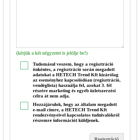
(kérjük a két négyzetet is jelölje be!)
Tudomásul veszem, hogy a regisztráció
önkéntes, a regisztráció során megadott
adatokat a HETECH Trend Kft kizárólag
az eseményhez kapcsolódóan (regisztráció,
vendéglista) használja fel, azokat 3. fél
részére marketing és egyéb üzletszerzési
célra át nem adja.
Hozzájárulok, hogy az általam megadott
e-mail címre, a HETECH Trend Kft
rendezvényeivel kapcsolatos tudnivalókról
részemre információt küldjenek.