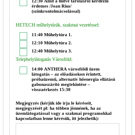
12:30 Amit a hűtve tarolásról kérdezni
érdemes /Joan Rius/
(szinkrontolmácsolással)
HETECH műhelytúrák, szakmai vezetéssel:
11:40 Műhelytúra 1.
12:10 Műhelytúra 2.
12:40 Műhelytúra 3.
Telephelylátogatás Városföld:
14:00 ANTHERA városföldi üzem
látogatás – az előadásokon érintett,
próbaüzemű, alternatív hőenergia ellátású
gabonaszárító megtekintése –
visszaérkezés 15:30
Megjegyzés (kérjük ide írja le kéréseit,
megjegyzését pl: ha többen jönnének, ha az
üzemlátogatással vagy a szakmai programokkal
kapcsolatban lenne kérésük, itt jelezhetik):